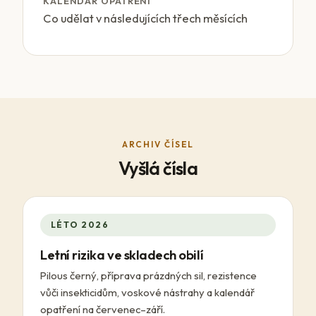
KALENDÁŘ OPATŘENÍ
Co udělat v následujících třech měsících
ARCHIV ČÍSEL
Vyšlá čísla
LÉTO 2026
Letní rizika ve skladech obilí
Pilous černý, příprava prázdných sil, rezistence
vůči insekticidům, voskové nástrahy a kalendář
opatření na červenec–září.